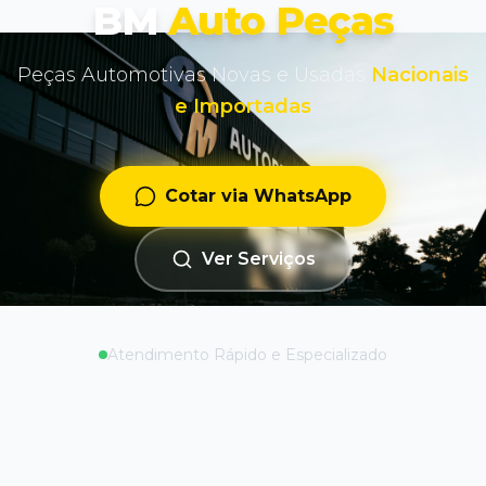
BM
Auto Peças
Peças Automotivas Novas e Usadas
Nacionais
e Importadas
Cotar via WhatsApp
Ver Serviços
Atendimento Rápido e Especializado