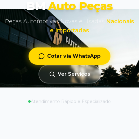
BM
Auto Peças
Peças Automotivas Novas e Usadas
Nacionais
e Importadas
Cotar via WhatsApp
Ver Serviços
Atendimento Rápido e Especializado