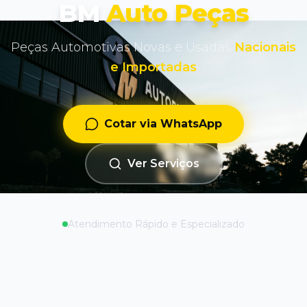
BM
Auto Peças
Peças Automotivas Novas e Usadas
Nacionais
e Importadas
Cotar via WhatsApp
Ver Serviços
Atendimento Rápido e Especializado