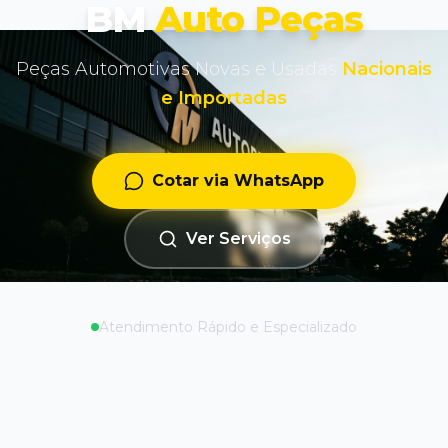
BM
Auto Peças
Peças Automotivas Novas e Usadas
Nacionais
e Importadas
Cotar via WhatsApp
Ver Serviços
Atendimento Rápido e Especializado