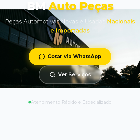
BM
Auto Peças
Peças Automotivas Novas e Usadas
Nacionais
e Importadas
Cotar via WhatsApp
Ver Serviços
Atendimento Rápido e Especializado