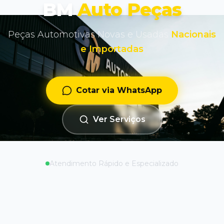
BM
Auto Peças
Peças Automotivas Novas e Usadas
Nacionais
e Importadas
Cotar via WhatsApp
Ver Serviços
Atendimento Rápido e Especializado