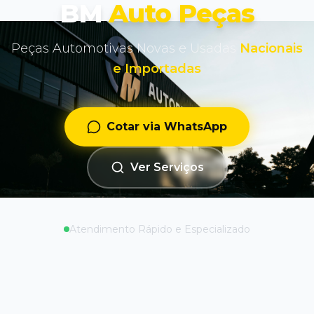
BM
Auto Peças
Peças Automotivas Novas e Usadas
Nacionais
e Importadas
Cotar via WhatsApp
Ver Serviços
Atendimento Rápido e Especializado