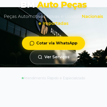
BM
Auto Peças
Peças Automotivas Novas e Usadas
Nacionais
e Importadas
Cotar via WhatsApp
Ver Serviços
Atendimento Rápido e Especializado