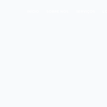
INÍCIO
SOBRE NÓS
SERVIÇOS
L