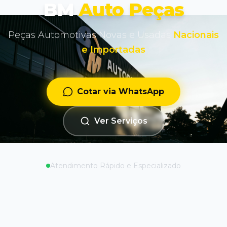
BM
Auto Peças
Peças Automotivas Novas e Usadas
Nacionais
e Importadas
Cotar via WhatsApp
Ver Serviços
Atendimento Rápido e Especializado