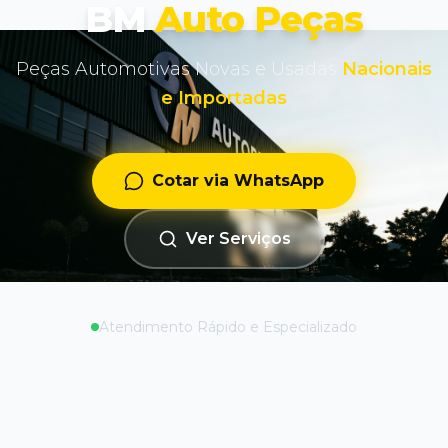
BM
Auto Peças
Peças Automotivas Novas e Usadas
Nacionais
e Importadas
Cotar via WhatsApp
Ver Serviços
Atendimento Rápido e Especializado