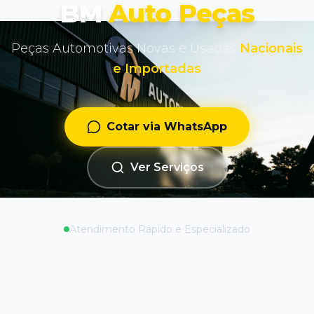
BM
Auto Peças
Peças Automotivas Novas e Usadas
Nacionais
e Importadas
Cotar via WhatsApp
Ver Serviços
Atendimento Rápido e Especializado