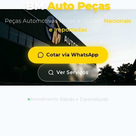
BM
Auto Peças
Peças Automotivas Novas e Usadas
Nacionais
e Importadas
Cotar via WhatsApp
Ver Serviços
Atendimento Rápido e Especializado