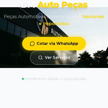
BM
Auto Peças
Peças Automotivas Novas e Usadas
Nacionais
e Importadas
Cotar via WhatsApp
Ver Serviços
Atendimento Rápido e Especializado