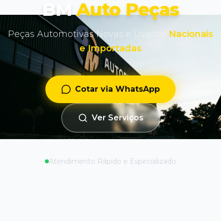
BM
Auto Peças
Peças Automotivas Novas e Usadas
Nacionais
e Importadas
Cotar via WhatsApp
Ver Serviços
Atendimento Rápido e Especializado