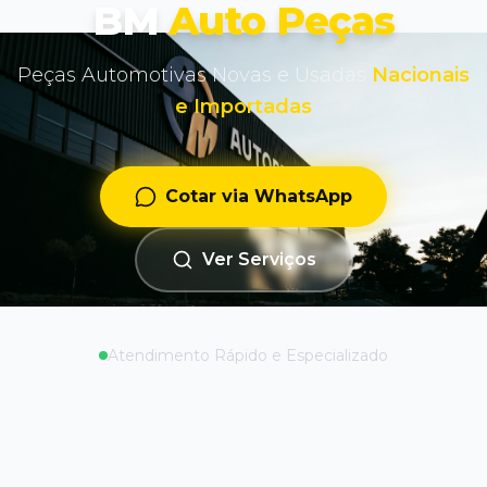
BM
Auto Peças
Peças Automotivas Novas e Usadas
Nacionais
e Importadas
Cotar via WhatsApp
Ver Serviços
Atendimento Rápido e Especializado