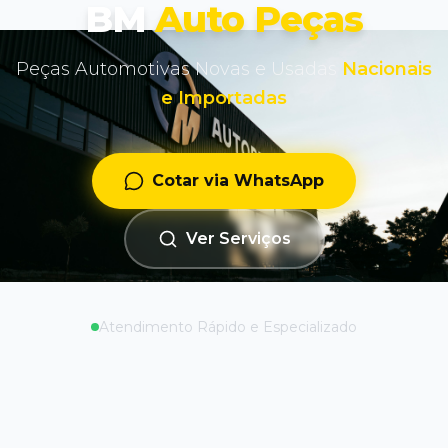
BM
Auto Peças
Peças Automotivas Novas e Usadas
Nacionais
e Importadas
Cotar via WhatsApp
Ver Serviços
Atendimento Rápido e Especializado