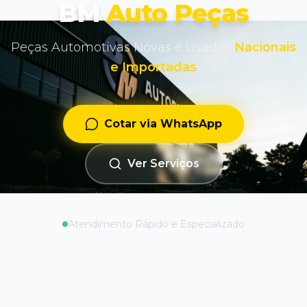
BM
Auto Peças
Peças Automotivas Novas e Usadas
Nacionais
e Importadas
Cotar via WhatsApp
Ver Serviços
Atendimento Rápido e Especializado