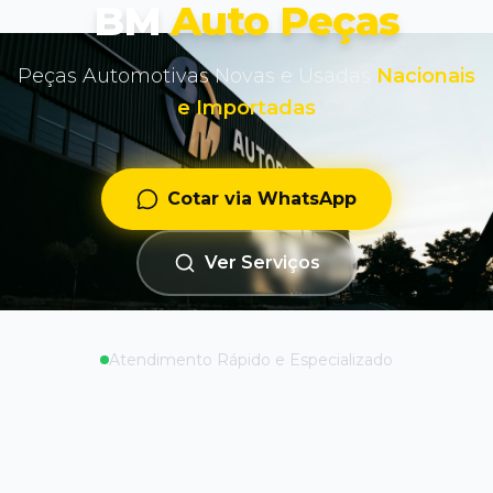
BM
Auto Peças
Peças Automotivas Novas e Usadas
Nacionais
e Importadas
Cotar via WhatsApp
Ver Serviços
Atendimento Rápido e Especializado