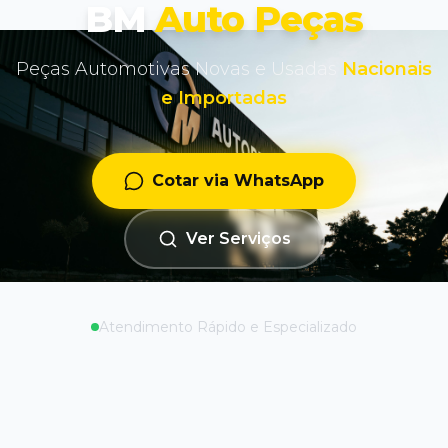
BM
Auto Peças
Peças Automotivas Novas e Usadas
Nacionais
e Importadas
Cotar via WhatsApp
Ver Serviços
Atendimento Rápido e Especializado