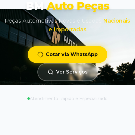
BM
Auto Peças
Peças Automotivas Novas e Usadas
Nacionais
e Importadas
Cotar via WhatsApp
Ver Serviços
Atendimento Rápido e Especializado