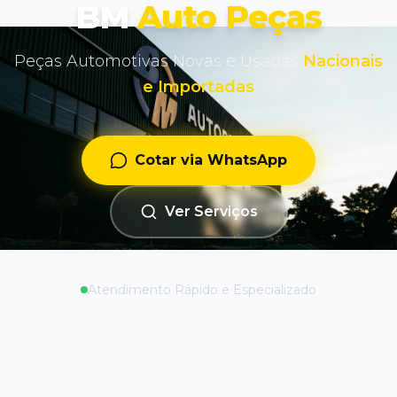
BM
Auto Peças
Peças Automotivas Novas e Usadas
Nacionais
e Importadas
Cotar via WhatsApp
Ver Serviços
Atendimento Rápido e Especializado