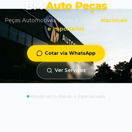
BM
Auto Peças
Peças Automotivas Novas e Usadas
Nacionais
e Importadas
Cotar via WhatsApp
Ver Serviços
Atendimento Rápido e Especializado