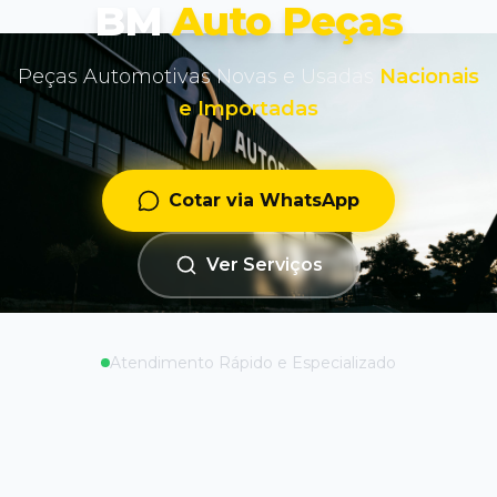
BM
Auto Peças
Peças Automotivas Novas e Usadas
Nacionais
e Importadas
Cotar via WhatsApp
Ver Serviços
Atendimento Rápido e Especializado