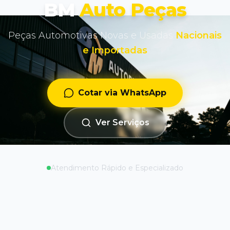
BM
Auto Peças
Peças Automotivas Novas e Usadas
Nacionais
e Importadas
Cotar via WhatsApp
Ver Serviços
Atendimento Rápido e Especializado