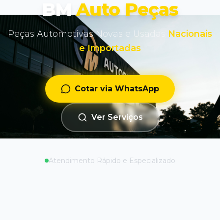
BM
Auto Peças
Peças Automotivas Novas e Usadas
Nacionais
e Importadas
Cotar via WhatsApp
Ver Serviços
Atendimento Rápido e Especializado