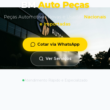
BM
Auto Peças
Peças Automotivas Novas e Usadas
Nacionais
e Importadas
Cotar via WhatsApp
Ver Serviços
Atendimento Rápido e Especializado