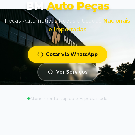
BM
Auto Peças
Peças Automotivas Novas e Usadas
Nacionais
e Importadas
Cotar via WhatsApp
Ver Serviços
Atendimento Rápido e Especializado