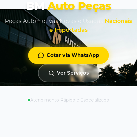
BM
Auto Peças
Peças Automotivas Novas e Usadas
Nacionais
e Importadas
Cotar via WhatsApp
Ver Serviços
Atendimento Rápido e Especializado