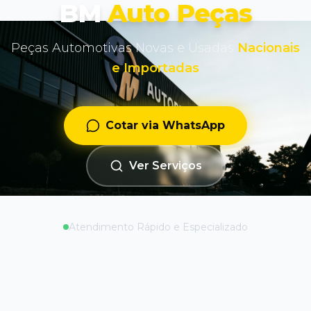
BM
Auto Peças
Peças Automotivas Novas e Usadas
Nacionais
e Importadas
Cotar via WhatsApp
Ver Serviços
Atendimento Rápido e Especializado