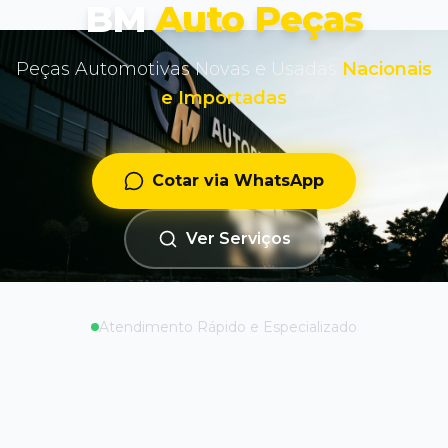
BM
Auto Peças
Peças Automotivas Novas e Usadas
Nacionais
e Importadas
Cotar via WhatsApp
Ver Serviços
Atendimento Rápido e Especializado