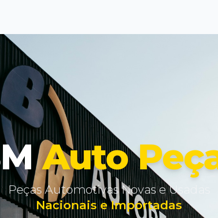
BM
Auto Peç
Peças Automotivas Novas e Usadas
Nacionais e Importadas