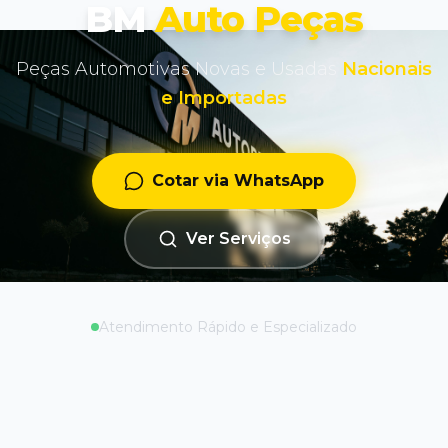
BM
Auto Peças
Peças Automotivas Novas e Usadas
Nacionais
e Importadas
Cotar via WhatsApp
Ver Serviços
Atendimento Rápido e Especializado