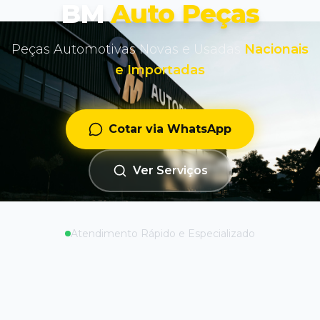
BM
Auto Peças
Peças Automotivas Novas e Usadas
Nacionais
e Importadas
Cotar via WhatsApp
Ver Serviços
Atendimento Rápido e Especializado