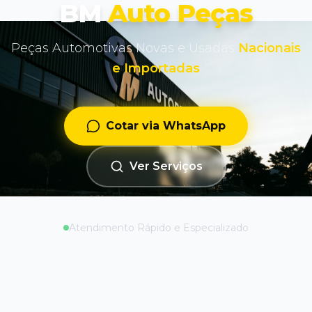
BM
Auto Peças
Peças Automotivas Novas e Usadas
Nacionais
e Importadas
Cotar via WhatsApp
Ver Serviços
Atendimento Rápido e Especializado