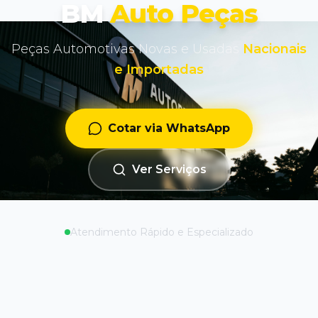
BM
Auto Peças
Peças Automotivas Novas e Usadas
Nacionais
e Importadas
Cotar via WhatsApp
Ver Serviços
Atendimento Rápido e Especializado