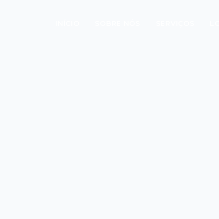
INÍCIO
SOBRE NÓS
SERVIÇOS
L