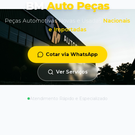
BM
Auto Peças
Peças Automotivas Novas e Usadas
Nacionais
e Importadas
Cotar via WhatsApp
Ver Serviços
Atendimento Rápido e Especializado