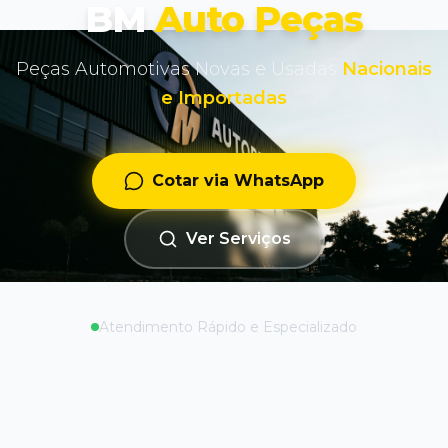
BM
Auto Peças
Peças Automotivas Novas e Usadas
Nacionais
e Importadas
Cotar via WhatsApp
Ver Serviços
Atendimento Rápido e Especializado