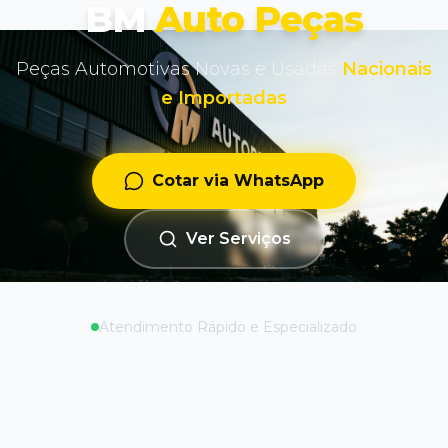
BM
Auto Peças
Peças Automotivas Novas e Usadas
Nacionais
e Importadas
Cotar via WhatsApp
Ver Serviços
Atendimento Rápido e Especializado